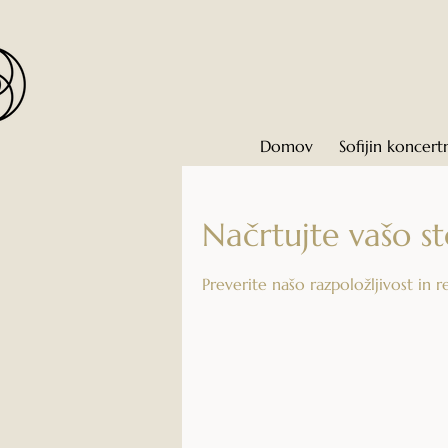
Domov
Sofijin koncert
Načrtujte vašo st
Preverite našo razpoložljivost in r