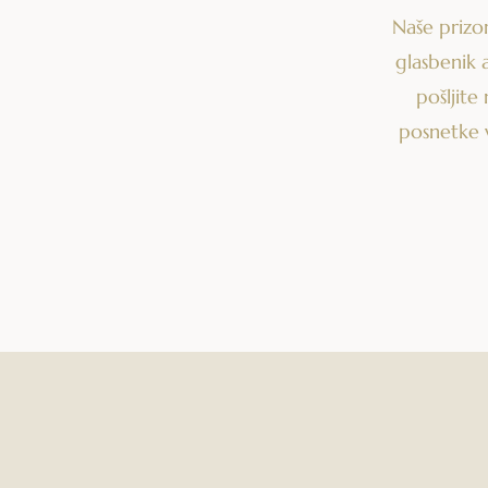
Naše prizor
glasbenik a
pošljite
posnetke v