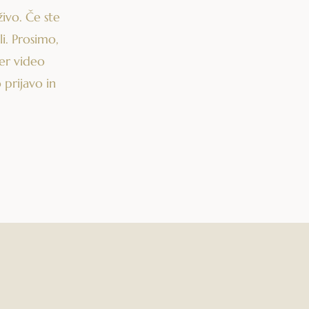
ivo. Če ste
li. Prosimo,
ter video
 prijavo in