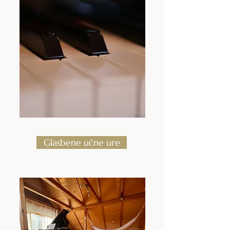
Glasbene učne ure