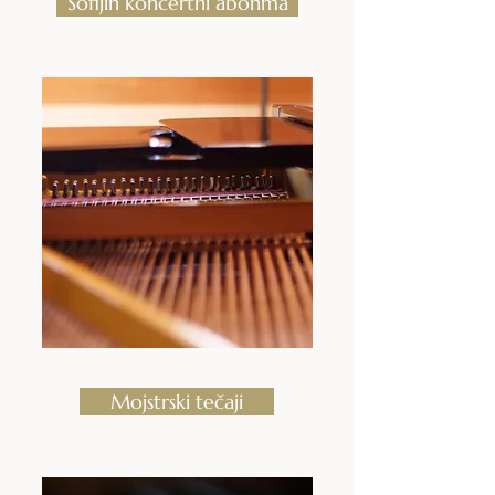
Sofijin koncertni abonma
Mojstrski tečaji