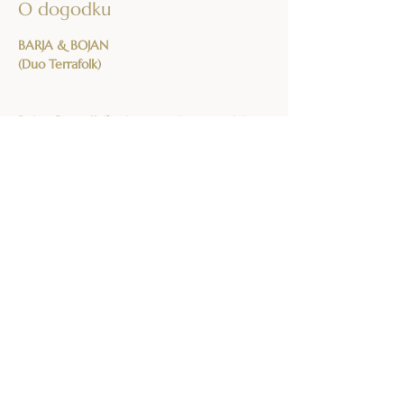
O dogodku
BARJA & BOJAN 
(Duo Terrafolk)
Bojan Cvetrežnik
 - kitara, violina, mandolina
Barja Drnovšek
 - violina, mandolina
Prikaži več
Deli ta dogodek