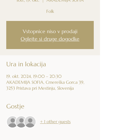
Folk
Vstopnice niso v prodaji
Oglejte si druge dogodke
Ura in lokacija
19. okt. 2024, 19:00 – 20:30
AKADEMIJA SOFIA, Cmereška Gorca 39,
3253 Pristava pri Mestinju, Slovenija
Gostje
+ 1 other guests