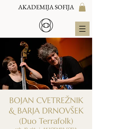
AKADEMIJA SOFIJA
BOJAN CVETREŽNIK
& BARJA DRNOVŠEK
(Duo Terrafolk)
sob., 19. okt.
  |  
AKADEMIJA SOFIA