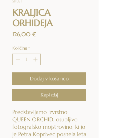
SKU: 1
KRALJICA
ORHIDEJA
Price
126,00 €
Količina
*
Dodaj v košarico
Kupi zdaj
Predstavljamo izvrstno
QUEEN ORCHID, osupljivo
fotografsko mojstrovino, ki jo
je Petra Koprivec posnela leta