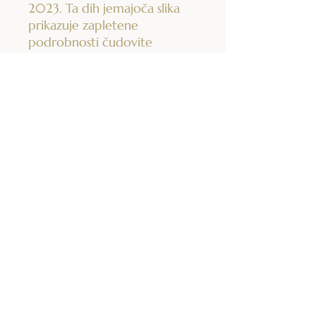
2023. Ta dih jemajoča slika
prikazuje zapletene
podrobnosti čudovite
orhideje v vsem njenem
kraljevskem sijaju. Meri 50 x
40 cm in je uokvirjen v 77 x
57 cm, zaradi česar je
nepogrešljiv kos v vsakem
prostoru. Prinesite lepoto
narave v svoj dom s to
osupljivo fotografijo QUEEN
ORCHID.
ZAVOD AKADEMIJA SOFIA - STUDIO S
ZAVOD ZA IZOBRAŽEVANJE, SVETOVANJE, ZALOŽNIŠTVO IN KULTURO
© 2024 Akademija Sofia. Vse pravice pridržane.